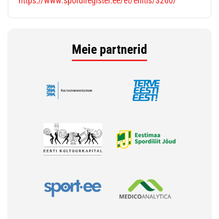
https://www.spordiregister.ee/et/ehitis/3260/
Meie partnerid