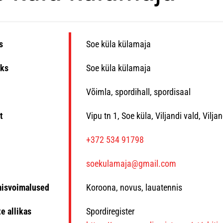
s
Soe küla külamaja
ks
Soe küla külamaja
Võimla, spordihall, spordisaal
t
Vipu tn 1, Soe küla, Viljandi vald, Vilj
n
+372 534 91798
soekulamaja@gmail.com
misvoimalused
Koroona, novus, lauatennis
e allikas
Spordiregister