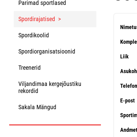
Parimad sportlased
Spordirajatised
Nimetu
Spordikoolid
Komple
Spordiorganisatsioonid
Liik
Treenerid
Asukoh
Viljandimaa kergejõustiku
Telefo
rekordid
E-post
Sakala Mängud
Sporti
Andmet