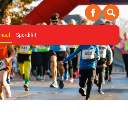
imaal
Spordiliit