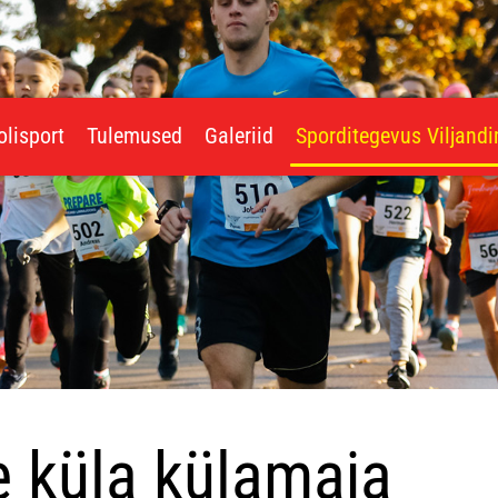
olisport
Tulemused
Galeriid
Sporditegevus Viljand
 küla külamaja