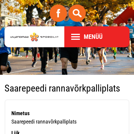
MENÜÜ
Saarepeedi rannavõrkpalliplats
Nimetus
Saarepeedi rannavõrkpalliplats
Liik