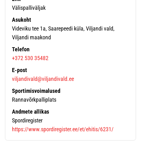
Välispalliväljak
Asukoht
Videviku tee 1a, Saarepeedi küla, Viljandi vald,
Viljandi maakond
Telefon
+372 530 35482
E-post
viljandivald@viljandivald.ee
Sportimisvoimalused
Rannavõrkpalliplats
Andmete allikas
Spordiregister
https://www.spordiregister.ee/et/ehitis/6231/