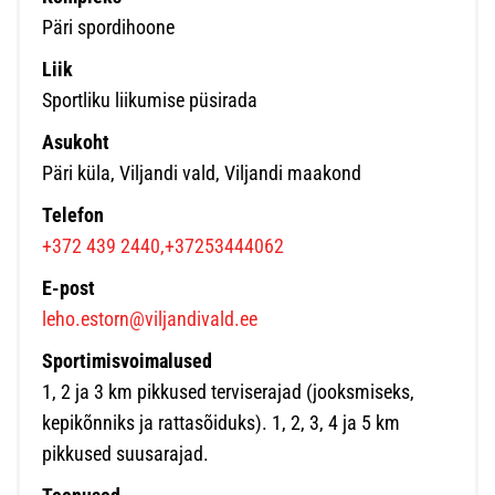
Päri spordihoone
Liik
Sportliku liikumise püsirada
Asukoht
Päri küla, Viljandi vald, Viljandi maakond
Telefon
+372 439 2440,+37253444062
E-post
leho.estorn@viljandivald.ee
Sportimisvoimalused
1, 2 ja 3 km pikkused terviserajad (jooksmiseks,
kepikõnniks ja rattasõiduks). 1, 2, 3, 4 ja 5 km
pikkused suusarajad.