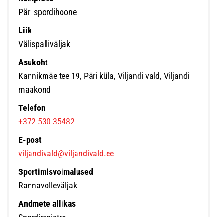
Päri spordihoone
Liik
Välispalliväljak
Asukoht
Kannikmäe tee 19, Päri küla, Viljandi vald, Viljandi
maakond
Telefon
+372 530 35482
E-post
viljandivald@viljandivald.ee
Sportimisvoimalused
Rannavolleväljak
Andmete allikas