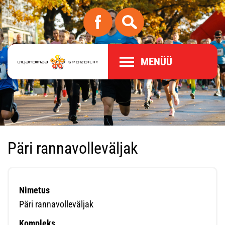
MENÜÜ
Päri rannavolleväljak
Nimetus
Päri rannavolleväljak
Kompleks