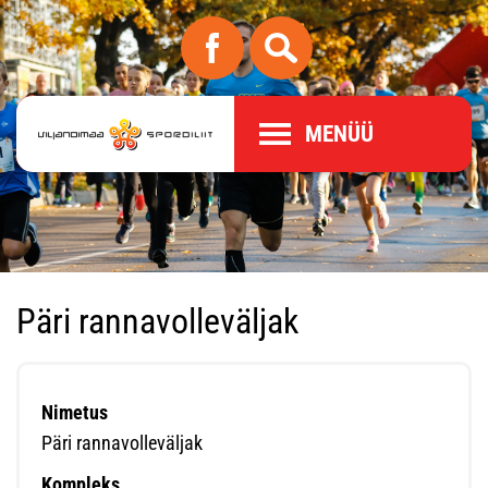
MENÜÜ
Päri rannavolleväljak
Nimetus
Päri rannavolleväljak
Kompleks