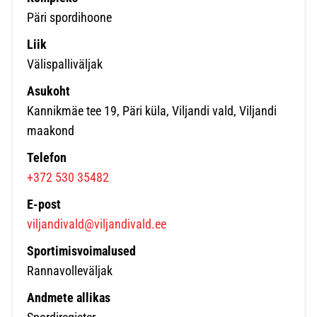
Päri spordihoone
Liik
Välispalliväljak
Asukoht
Kannikmäe tee 19, Päri küla, Viljandi vald, Viljandi
maakond
Telefon
+372 530 35482
E-post
viljandivald@viljandivald.ee
Sportimisvoimalused
Rannavolleväljak
Andmete allikas