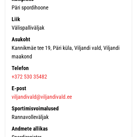
Päri spordihoone
Liik
Välispalliväljak
Asukoht
Kannikmäe tee 19, Päri küla, Viljandi vald, Viljandi
maakond
Telefon
+372 530 35482
E-post
viljandivald@viljandivald.ee
Sportimisvoimalused
Rannavolleväljak
Andmete allikas