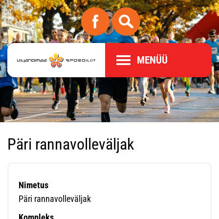
MENÜÜ
Päri rannavolleväljak
Nimetus
Päri rannavolleväljak
Kompleks