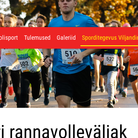
olisport
Tulemused
Galeriid
Sporditegevus Viljand
i rannavolleväljak