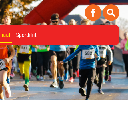
imaal
Spordiliit