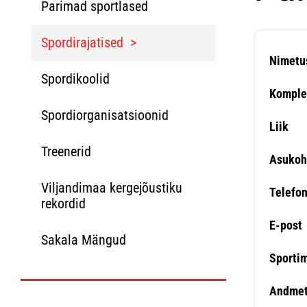
Parimad sportlased
Spordirajatised
Nimetu
Spordikoolid
Komple
Spordiorganisatsioonid
Liik
Treenerid
Asukoh
Viljandimaa kergejõustiku
Telefo
rekordid
E-post
Sakala Mängud
Sporti
Andmet