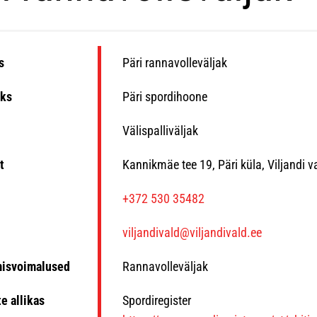
s
Päri rannavolleväljak
ks
Päri spordihoone
Välispalliväljak
t
Kannikmäe tee 19, Päri küla, Viljandi 
n
+372 530 35482
viljandivald@viljandivald.ee
misvoimalused
Rannavolleväljak
e allikas
Spordiregister