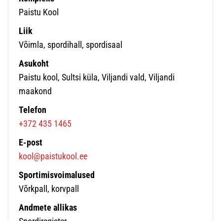
Paistu Kool
Liik
Võimla, spordihall, spordisaal
Asukoht
Paistu kool, Sultsi küla, Viljandi vald, Viljandi
maakond
Telefon
+372 435 1465
E-post
kool@paistukool.ee
Sportimisvoimalused
Võrkpall, korvpall
Andmete allikas