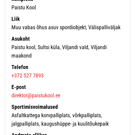
Paistu Kool
Liik
Muu vabas õhus asuv spordiobjekt, Välispalliväljak
Asukoht
Paistu kool, Sultsi küla, Viljandi vald, Viljandi
maakond
Telefon
+372 527 7893
E-post
direktor@paistukool.ee
Sportimisvoimalused
Asfaltkattega korvpalliplats, võrkpalliplats,
jalgpalliplats, kaugushüppe- ja kuulitõukepaik