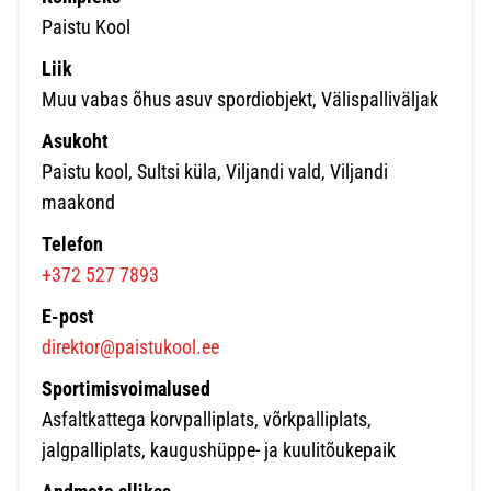
Paistu Kool
Liik
Muu vabas õhus asuv spordiobjekt, Välispalliväljak
Asukoht
Paistu kool, Sultsi küla, Viljandi vald, Viljandi
maakond
Telefon
+372 527 7893
E-post
direktor@paistukool.ee
Sportimisvoimalused
Asfaltkattega korvpalliplats, võrkpalliplats,
jalgpalliplats, kaugushüppe- ja kuulitõukepaik