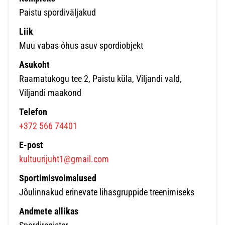
Paistu spordiväljakud
Liik
Muu vabas õhus asuv spordiobjekt
Asukoht
Raamatukogu tee 2, Paistu küla, Viljandi vald,
Viljandi maakond
Telefon
+372 566 74401
E-post
kultuurijuht1@gmail.com
Sportimisvoimalused
Jõulinnakud erinevate lihasgruppide treenimiseks
Andmete allikas