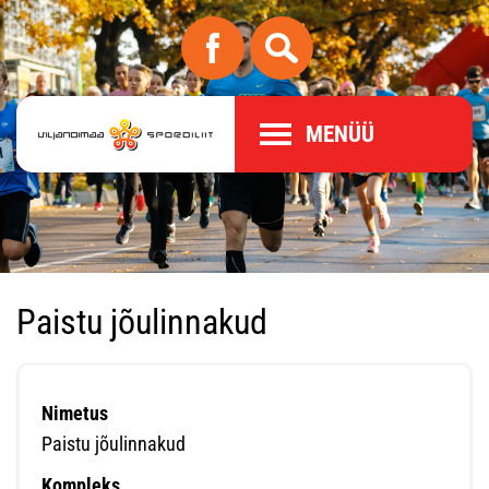
MENÜÜ
Paistu jõulinnakud
Nimetus
Paistu jõulinnakud
Kompleks