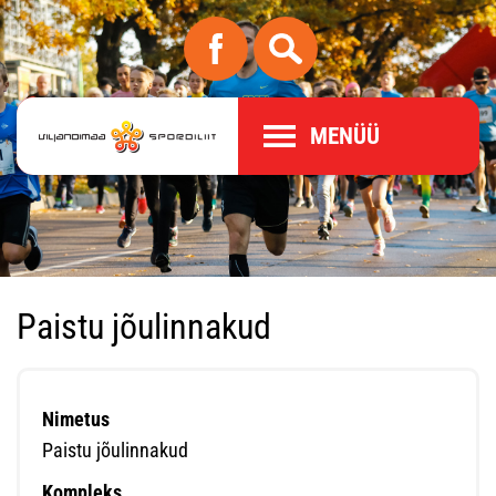
MENÜÜ
Paistu jõulinnakud
Nimetus
Paistu jõulinnakud
Kompleks