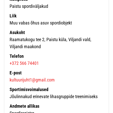
Paistu spordiväljakud
Liik
Muu vabas õhus asuv spordiobjekt
Asukoht
Raamatukogu tee 2, Paistu küla, Viljandi vald,
Viljandi maakond
Telefon
+372 566 74401
E-post
kultuurijuht1@gmail.com
Sportimisvoimalused
Jõulinnakud erinevate lihasgruppide treenimiseks
Andmete allikas