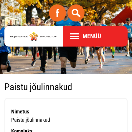
MENÜÜ
Paistu jõulinnakud
Nimetus
Paistu jõulinnakud
Kompleks