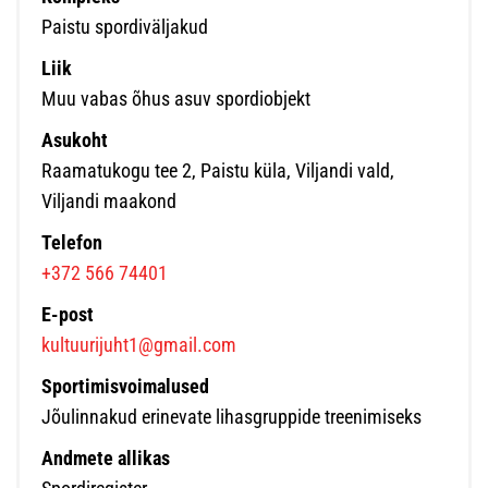
Paistu spordiväljakud
Liik
Muu vabas õhus asuv spordiobjekt
Asukoht
Raamatukogu tee 2, Paistu küla, Viljandi vald,
Viljandi maakond
Telefon
+372 566 74401
E-post
kultuurijuht1@gmail.com
Sportimisvoimalused
Jõulinnakud erinevate lihasgruppide treenimiseks
Andmete allikas