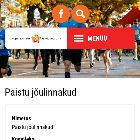
MENÜÜ
Paistu jõulinnakud
Nimetus
Paistu jõulinnakud
Kompleks