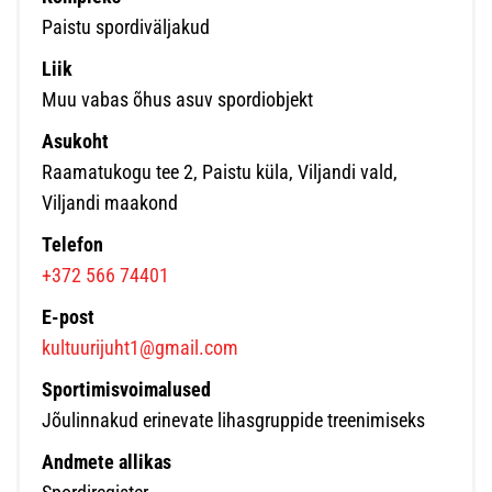
Paistu spordiväljakud
Liik
Muu vabas õhus asuv spordiobjekt
Asukoht
Raamatukogu tee 2, Paistu küla, Viljandi vald,
Viljandi maakond
Telefon
+372 566 74401
E-post
kultuurijuht1@gmail.com
Sportimisvoimalused
Jõulinnakud erinevate lihasgruppide treenimiseks
Andmete allikas