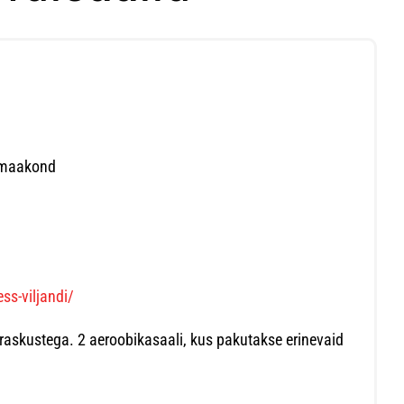
i maakond
ss-viljandi/
raskustega. 2 aeroobikasaali, kus pakutakse erinevaid