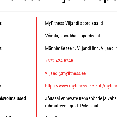
s
MyFitness Viljandi spordisaalid
Võimla, spordihall, spordisaal
t
Männimäe tee 4, Viljandi linn, Viljand
n
+372 434 5245
viljandi@myfitness.ee
ht
https://www.myfitness.ee/club/myfitne
misvoimalused
Jõusaal erinevate trenažööride ja vaba
rühmatreeninguid. Poksisaal.