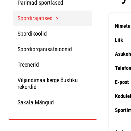
Parimad sportlased
Spordirajatised
Nimetu
Spordikoolid
Liik
Spordiorganisatsioonid
Asukoh
Treenerid
Telefo
Viljandimaa kergejõustiku
E-post
rekordid
Kodule
Sakala Mängud
Sporti