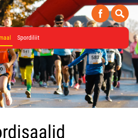
imaal
Spordiliit
rdisaalid