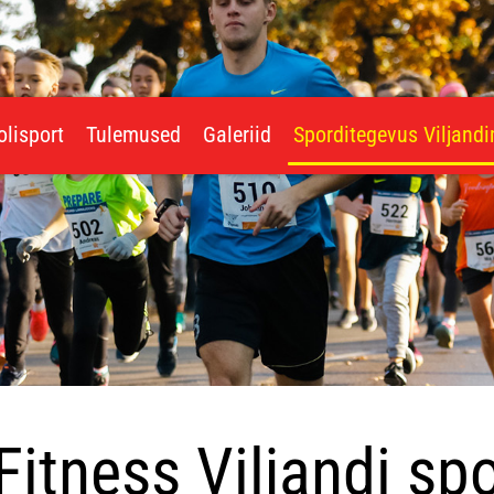
olisport
Tulemused
Galeriid
Sporditegevus Viljand
itness Viljandi spo