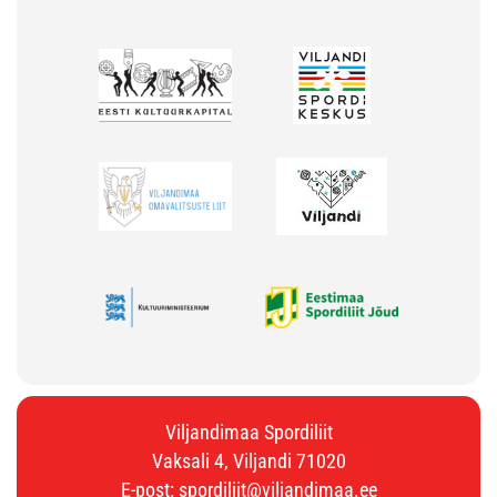
Viljandimaa Spordiliit
Vaksali 4, Viljandi 71020
E-post:
spordiliit@viljandimaa.ee