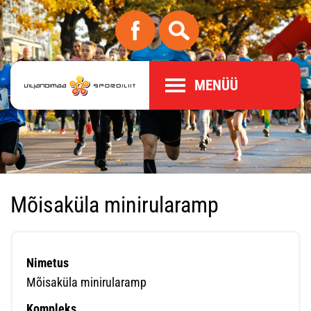
MENÜÜ
Mõisaküla minirularamp
Nimetus
Mõisaküla minirularamp
Kompleks