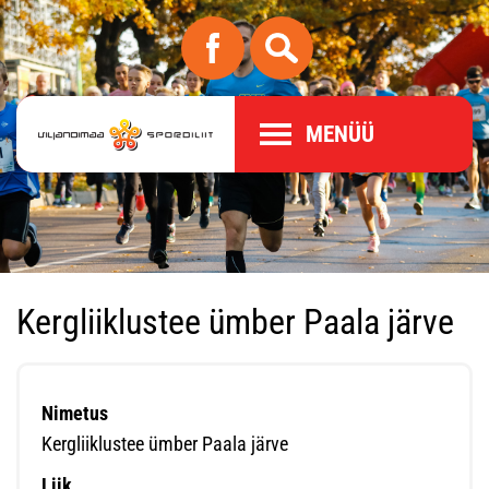
MENÜÜ
Kergliiklustee ümber Paala järve
Nimetus
Kergliiklustee ümber Paala järve
Liik