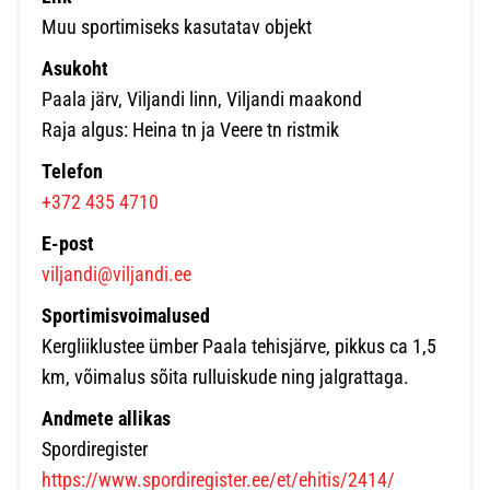
Muu sportimiseks kasutatav objekt
Asukoht
Paala järv, Viljandi linn, Viljandi maakond
Raja algus: Heina tn ja Veere tn ristmik
Telefon
+372 435 4710
E-post
viljandi@viljandi.ee
Sportimisvoimalused
Kergliiklustee ümber Paala tehisjärve, pikkus ca 1,5
km, võimalus sõita rulluiskude ning jalgrattaga.
Andmete allikas
Spordiregister
https://www.spordiregister.ee/et/ehitis/2414/