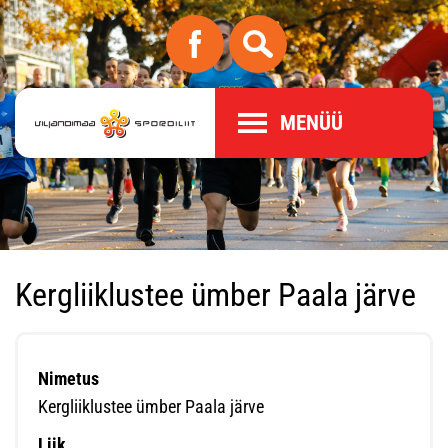
MENÜÜ
Kergliiklustee ümber Paala järve
Nimetus
Kergliiklustee ümber Paala järve
Liik