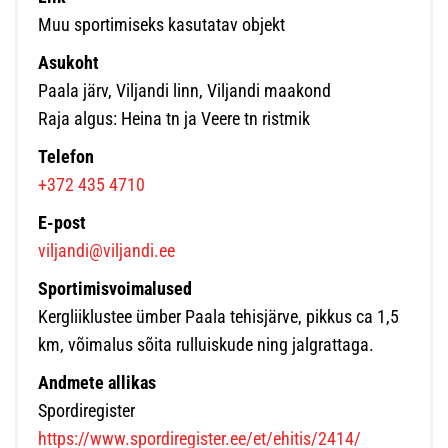
Muu sportimiseks kasutatav objekt
Asukoht
Paala järv, Viljandi linn, Viljandi maakond
Raja algus: Heina tn ja Veere tn ristmik
Telefon
+372 435 4710
E-post
viljandi@viljandi.ee
Sportimisvoimalused
Kergliiklustee ümber Paala tehisjärve, pikkus ca 1,5
km, võimalus sõita rulluiskude ning jalgrattaga.
Andmete allikas
Spordiregister
https://www.spordiregister.ee/et/ehitis/2414/