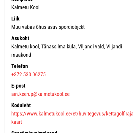
Kalmetu Kool
Liik
Muu vabas õhus asuv spordiobjekt
Asukoht
Kalmetu kool, Tänassilma küla, Viljandi vald, Viljandi
maakond
Telefon
+372 530 06275
E-post
ain.keerup@kalmetukool.ee
Koduleht
https://www.kalmetukool.ee/et/huvitegevus/kettagolfiraja
kaart