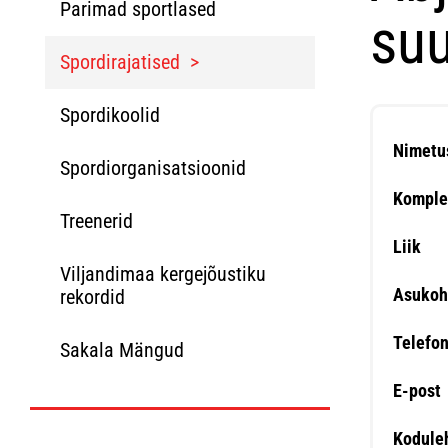
Parimad sportlased
su
Spordirajatised
Spordikoolid
Nimetu
Spordiorganisatsioonid
Komple
Treenerid
Liik
Viljandimaa kergejõustiku
Asukoh
rekordid
Telefo
Sakala Mängud
E-post
Kodule