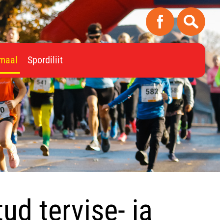
imaal
Spordiliit
ud tervise- ja