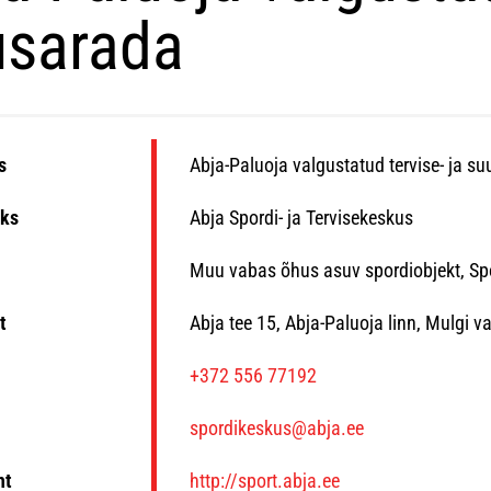
usarada
s
Abja-Paluoja valgustatud tervise- ja s
ks
Abja Spordi- ja Tervisekeskus
Muu vabas õhus asuv spordiobjekt, Spo
t
Abja tee 15, Abja-Paluoja linn, Mulgi v
n
+372 556 77192
spordikeskus@abja.ee
ht
http://sport.abja.ee