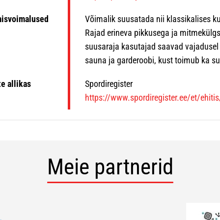
misvoimalused
Võimalik suusatada nii klassikalises ku
Rajad erineva pikkusega ja mitmekülgse p
suusaraja kasutajad saavad vajadusel
sauna ja garderoobi, kust toimub ka su
e allikas
Spordiregister
https://www.spordiregister.ee/et/ehiti
Meie partnerid