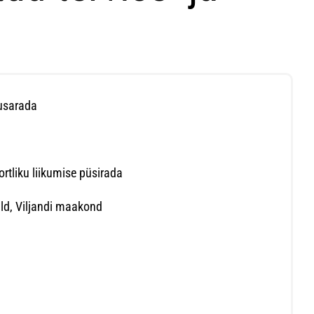
uusarada
rtliku liikumise püsirada
ald, Viljandi maakond