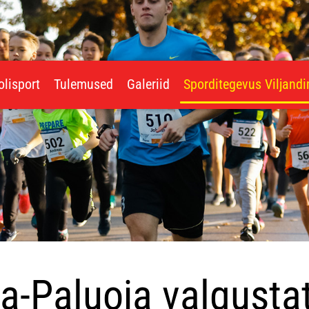
olisport
Tulemused
Galeriid
Sporditegevus Viljand
a-Paluoja valgustat