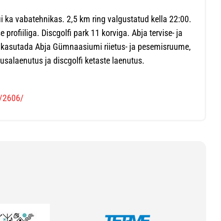
i ka vabatehnikas. 2,5 km ring valgustatud kella 22:00.
rofiiliga. Discgolfi park 11 korviga. Abja tervise- ja
 kasutada Abja Gümnaasiumi riietus- ja pesemisruume,
usalaenutus ja discgolfi ketaste laenutus.
s/2606/