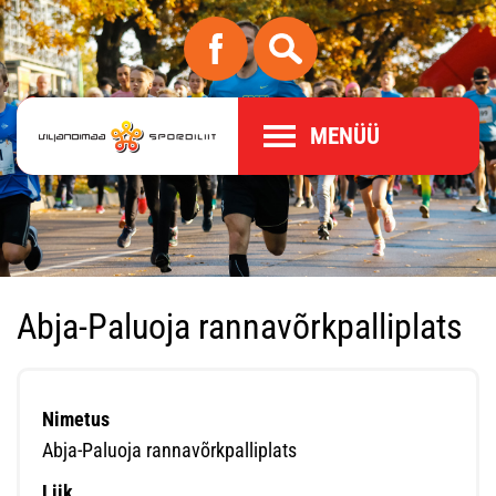
MENÜÜ
Abja-Paluoja rannavõrkpalliplats
Nimetus
Abja-Paluoja rannavõrkpalliplats
Liik