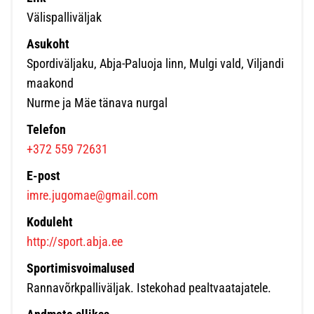
Välispalliväljak
Asukoht
Spordiväljaku, Abja-Paluoja linn, Mulgi vald, Viljandi
maakond
Nurme ja Mäe tänava nurgal
Telefon
+372 559 72631
E-post
imre.jugomae@gmail.com
Koduleht
http://sport.abja.ee
Sportimisvoimalused
Rannavõrkpalliväljak. Istekohad pealtvaatajatele.