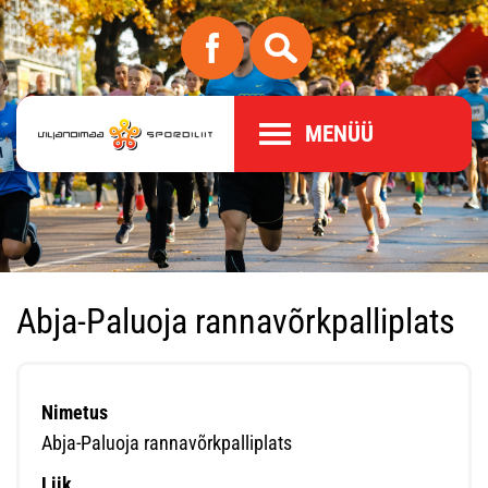
MENÜÜ
Abja-Paluoja rannavõrkpalliplats
Nimetus
Abja-Paluoja rannavõrkpalliplats
Liik