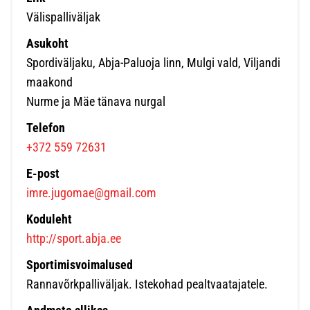
Välispalliväljak
Asukoht
Spordiväljaku, Abja-Paluoja linn, Mulgi vald, Viljandi
maakond
Nurme ja Mäe tänava nurgal
Telefon
+372 559 72631
E-post
imre.jugomae@gmail.com
Koduleht
http://sport.abja.ee
Sportimisvoimalused
Rannavõrkpalliväljak. Istekohad pealtvaatajatele.