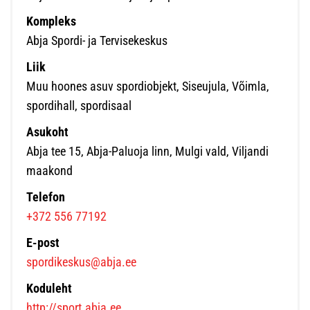
Kompleks
Abja Spordi- ja Tervisekeskus
Liik
Muu hoones asuv spordiobjekt, Siseujula, Võimla,
spordihall, spordisaal
Asukoht
Abja tee 15, Abja-Paluoja linn, Mulgi vald, Viljandi
maakond
Telefon
+372 556 77192
E-post
spordikeskus@abja.ee
Koduleht
http://sport.abja.ee