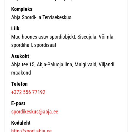
Kompleks
Abja Spordi- ja Tervisekeskus
Liik
Muu hoones asuv spordiobjekt, Siseujula, Võimla,
spordihall, spordisaal
Asukoht
Abja tee 15, Abja-Paluoja linn, Mulgi vald, Viljandi
maakond
Telefon
+372 556 77192
E-post
spordikeskus@abja.ee
Koduleht
http://sport.abja.ee