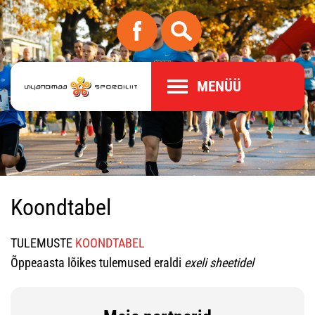
MENÜÜ
Koondtabel
TULEMUSTE
KOONDTABEL
Õppeaasta lõikes tulemused eraldi
exeli sheetidel