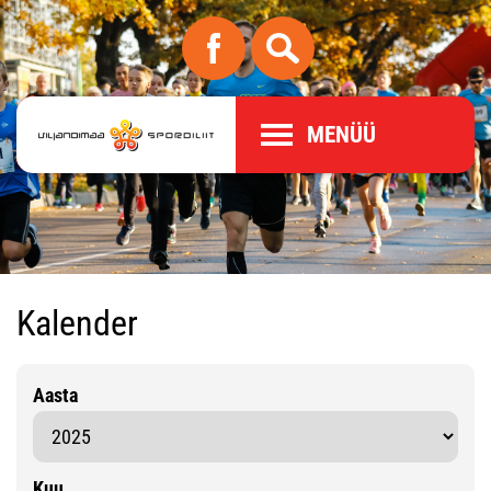
MENÜÜ
Kalender
Aasta
Kuu