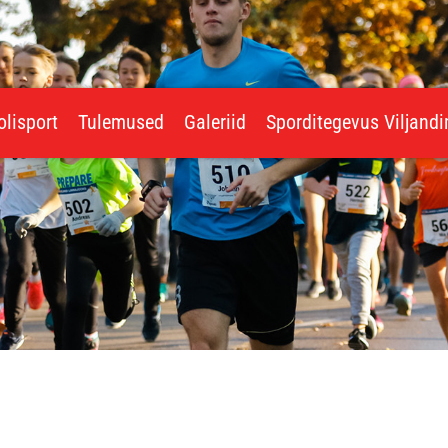
olisport
Tulemused
Galeriid
Sporditegevus Viljand