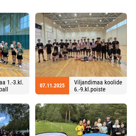
a 1.-3.kl.
Viljandimaa koolide
07.11.2025
pall
6.-9.kl.poiste
korvpall