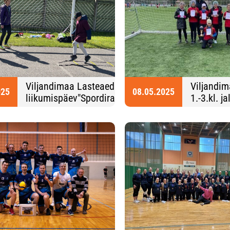
Viljandimaa Lasteaedade
Viljandim
025
08.05.2025
liikumispäev"Spordirahva
1.-3.kl. j
Spordipidu" 20.05.2025.
2025