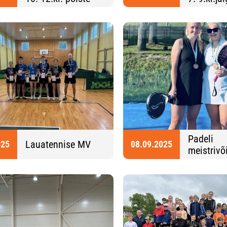
jalgpalli KV
Padeli
Lauatennise MV
025
08.09.2025
meistrivõ