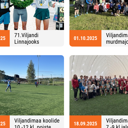
71.Viljandi
Viljandim
025
01.10.2025
Linnajooks
murdmaj
Viljandimaa koolide
Viljandim
025
18.09.2025
10.-12.kl. poiste
7.-9.kl.ja