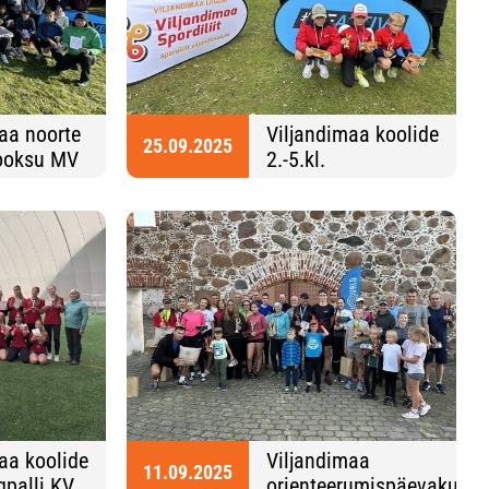
aa noorte
Viljandimaa koolide
25.09.2025
ooksu MV
2.-5.kl.
murdmaateatejooks
25.09.2025
aa koolide
Viljandimaa
11.09.2025
lgpalli KV
orienteerumispäevakute