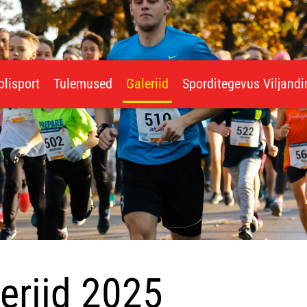
olisport
Tulemused
Galeriid
Sporditegevus Viljand
eriid 2025