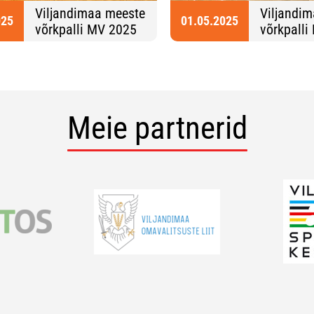
Viljandimaa meeste
Viljandim
025
01.05.2025
võrkpalli MV 2025
võrkpalli
Meie partnerid