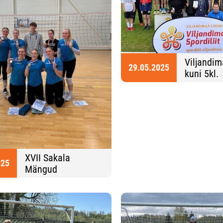
Viljandim
29.05.2025
kuni 5kl.
kergejõus
võistlus
XVII Sakala
025
Mängud