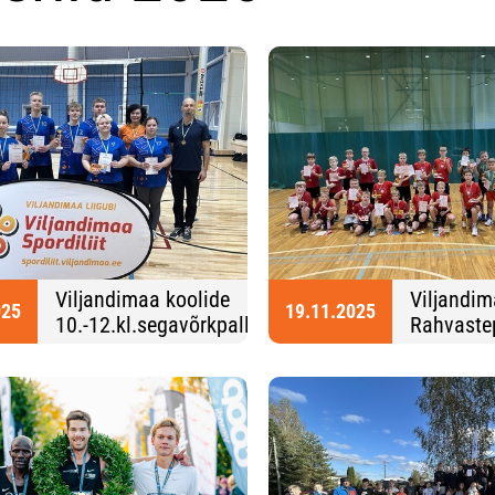
Viljandimaa koolide
Viljandima
025
19.11.2025
10.-12.kl.segavõrkpall
Rahvaste