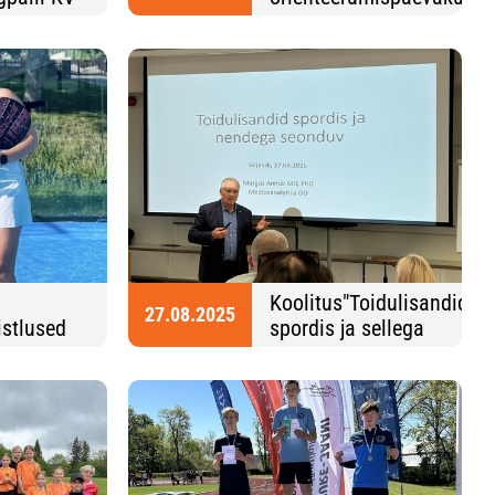
lõpetamine
Koolitus"Toidulisandid
27.08.2025
istlused
spordis ja sellega
seonduv"