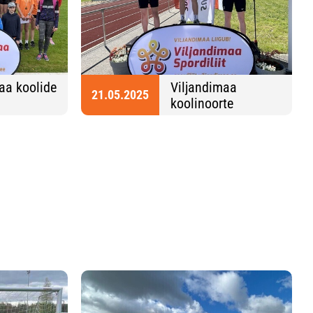
aa koolide
Viljandimaa
21.05.2025
koolinoorte
tiku 4-
kergejõustiku MV
21.-22.05.2025