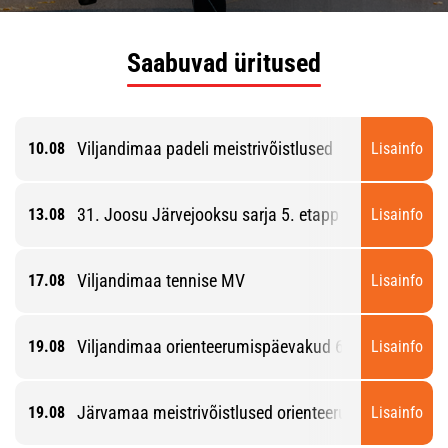
Saabuvad üritused
Viljandimaa padeli meistrivõistlused
10.08
Lisainfo
31. Joosu Järvejooksu sarja 5. etapp
13.08
Lisainfo
Viljandimaa tennise MV
17.08
Lisainfo
Viljandimaa orienteerumispäevakud 6. etapp
19.08
Lisainfo
Järvamaa meistrivõistlused orienteerumise lühirajal
19.08
Lisainfo