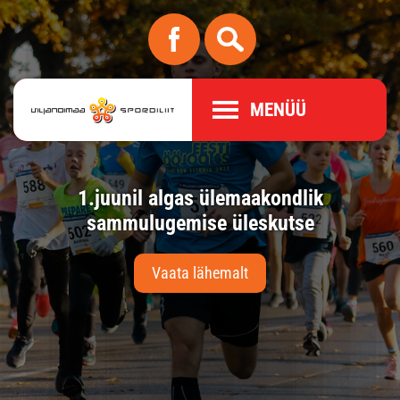
MENÜÜ
l.
1.juunil algas ülemaakondlik
10
us
sammulugemise üleskutse
Vaata lähemalt