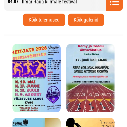
Ilmar Raua kiirmale festival
04.07
Kõik tulemused
Kõik galeriid