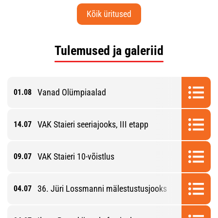
Kõik üritused
Tulemused ja galeriid
Vanad Olümpiaalad
01.08
VAK Staieri seeriajooks, III etapp
14.07
VAK Staieri 10-võistlus
09.07
36. Jüri Lossmanni mälestustusjooks
04.07