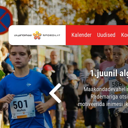
Kalender
Uudised
Ko
ku mitmevõistlus
1.juunil 
4.-5.kl. kergejõustiku
Maakondadevaheline s
ivise ja 600 m jooks.
Rademariga otsi
motiveerida inimesi 