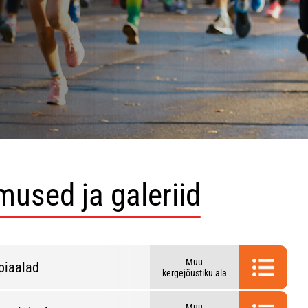
mused ja galeriid
Muu
piaalad
kergejõustiku ala
Muu