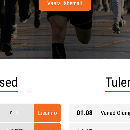
Vaata lähemalt
used
Tule
01.08
Lisainfo
Vanad Olüm
Padel
Jooksmine,