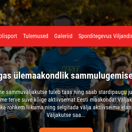
olisport
Tulemused
Galeriid
Sporditegevus Viljand
algas ülemaakondlik sammulugemise
ammuväljakutse tuleb taas ning saab stardipaugu jub
me terve suve kõige aktiivsemat Eesti maakonda! Välja
ikka rohkem liikuma ning selgitada välja aktiivseima e
Väljakutse saa...