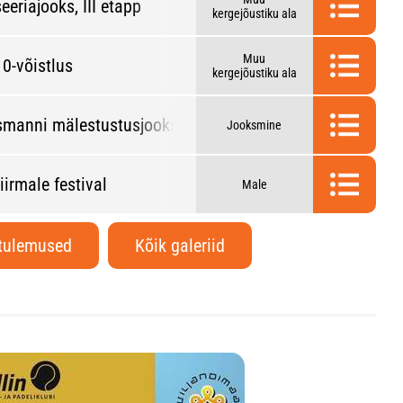
eeriajooks, III etapp
kergejõustiku ala
Muu
10-võistlus
kergejõustiku ala
ssmanni mälestustusjooks
Jooksmine
iirmale festival
Male
 tulemused
Kõik galeriid