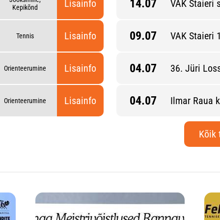
14.07
Lisainfo
VAK Staieri s
Kepikõnd
09.07
Lisainfo
VAK Staieri 
Tennis
04.07
 etapp
Lisainfo
36. Jüri Lo
Orienteerumine
04.07
mise lühirajal
Lisainfo
Ilmar Raua k
Orienteerumine
Kõik