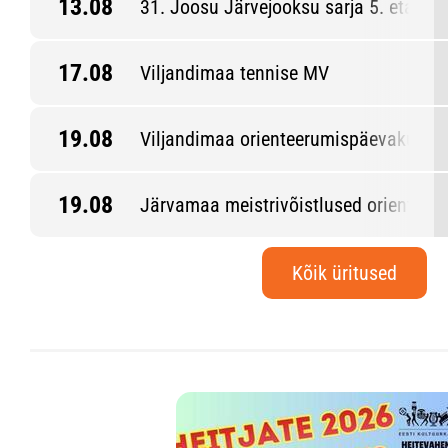
13.08
31. Joosu Järvejooksu sarja 5. etapp
17.08
Viljandimaa tennise MV
19.08
Viljandimaa orienteerumispäevakud 6.
19.08
Järvamaa meistrivõistlused orienteeru
Kõik üritused