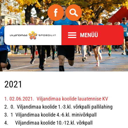
MENÜÜ
2021
1. 02.06.2021. Viljandimaa koolide lauatennise KV
2. 0. Viljandimaa koolide 1.-3.kl. võrkpalli pallilahing
3. 1 Viljandimaa koolide 4.-6.kl. minivõrkpall
4. Viljandimaa koolide 10.-12.kl. võrkpall