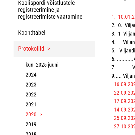
Koolispordi võistlustele
registreerimine ja
registreerimiste vaatamine
1. 10.01.2
2. 0. Vilja
Koondtabel
3. 1 Viljan
4. Viljand
Protokollid
5. Viljandi
6. .........
kuni 2025 juuni
7..........
2024
9..... Vilj
16.09.202
2023
22.09.20
2022
17.09.202
2021
14.09.2020
2020
25.09.202
2019
27.10.202
2018