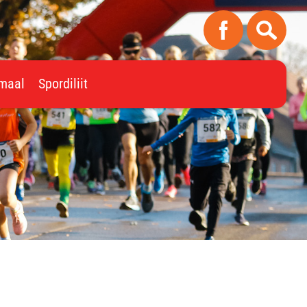
imaal
Spordiliit