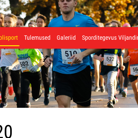
olisport
Tulemused
Galeriid
Sporditegevus Viljand
20