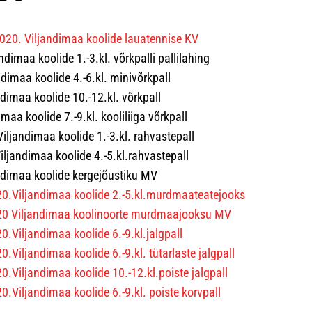
020. Viljandimaa koolide lauatennise KV
ndimaa koolide 1.-3.kl. võrkpalli pallilahing
dimaa koolide 4.-6.kl. minivõrkpall
imaa koolide 10.-12.kl. võrkpall
maa koolide 7.-9.kl. kooliliiga võrkpall
..Viljandimaa koolide 1.-3.kl. rahvastepall
..Viljandimaa koolide 4.-5.kl.rahvastepall
andimaa koolide kergejõustiku MV
0.Viljandimaa koolide 2.-5.kl.murdmaateatejooks
20 Viljandimaa koolinoorte murdmaajooksu MV
0.Viljandimaa koolide 6.-9.kl.jalgpall
.Viljandimaa koolide 6.-9.kl. tütarlaste jalgpall
0.Viljandimaa koolide 10.-12.kl.poiste jalgpall
0.Viljandimaa koolide 6.-9.kl. poiste korvpall