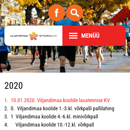
MENÜÜ
2020
1. 10.01.2020. Viljandimaa koolide lauatennise KV
2. 0. Viljandimaa koolide 1.-3.kl. võrkpalli pallilahing
3. 1 Viljandimaa koolide 4.-6.kl. minivõrkpall
4. Viljandimaa koolide 10.-12.kl. võrkpall