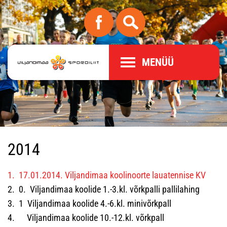
MENÜÜ
2014
1. 17.01.2014. Viljandimaa koolinoorte lauatennise KV
2. 0. Viljandimaa koolide 1.-3.kl. võrkpalli pallilahing
3. 1 Viljandimaa koolide 4.-6.kl. minivõrkpall
4. Viljandimaa koolide 10.-12.kl. võrkpall