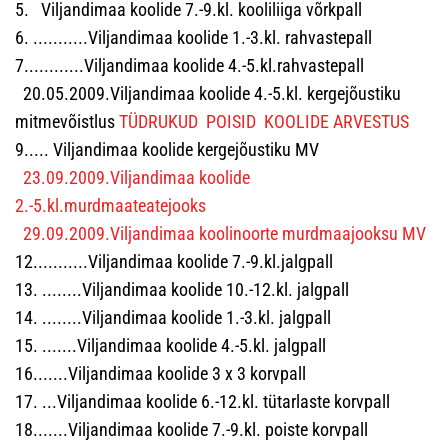
5. Viljandimaa koolide 7.-9.kl. kooliliiga võrkpall
6. ...........Viljandimaa koolide 1.-3.kl. rahvastepall
7............Viljandimaa koolide 4.-5.kl.rahvastepall
20.05.2009.Viljandimaa koolide 4.-5.kl. kergejõustiku
mitmevõistlus
TÜDRUKUD
POISID
KOOLIDE ARVESTUS
9..... Viljandimaa koolide kergejõustiku MV
23.09.2009.Viljandimaa koolide
2.-5.kl.murdmaateatejooks
29.09.2009.Viljandimaa koolinoorte murdmaajooksu MV
12...........Viljandimaa koolide 7.-9.kl.jalgpall
13. ........Viljandimaa koolide 10.-12.kl. jalgpall
14. ........Viljandimaa koolide 1.-3.kl. jalgpall
15. .......Viljandimaa koolide 4.-5.kl. jalgpall
16.......Viljandimaa koolide 3 x 3 korvpall
17. ...Viljandimaa koolide 6.-12.kl. tütarlaste korvpall
18.......Viljandimaa koolide 7.-9.kl. poiste korvpall