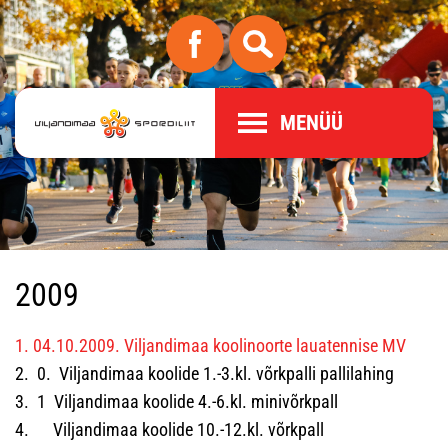
MENÜÜ
2009
1. 04.10.2009. Viljandimaa koolinoorte lauatennise MV
2. 0. Viljandimaa koolide 1.-3.kl. võrkpalli pallilahing
3. 1 Viljandimaa koolide 4.-6.kl. minivõrkpall
4. Viljandimaa koolide 10.-12.kl. võrkpall