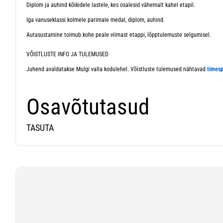
Diplom ja auhind kõikidele lastele, kes osalesid vähemalt kahel etapil.
Iga vanuseklassi kolmele parimale medal, diplom, auhind.
Autasustamine toimub kohe peale viimast etappi, lõpptulemuste selgumisel.
VÕISTLUSTE INFO JA TULEMUSED
Juhend avaldatakse Mulgi valla kodulehel. Võistluste tulemused nähtavad
timesp
Osavõtutasud
TASUTA