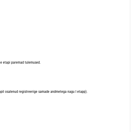
ahe etapi paremad tulemused.
apil osalenud registreerige samade andmetega nagu I etapp).