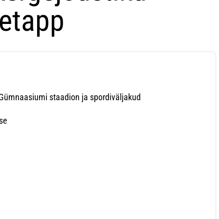
 etapp
 Gümnaasiumi staadion ja spordiväljakud
se