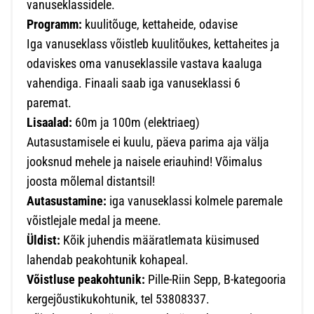
vanuseklassidele.
Programm:
kuulitõuge, kettaheide, odavise
Iga vanuseklass võistleb kuulitõukes, kettaheites ja
odaviskes oma vanuseklassile vastava kaaluga
vahendiga. Finaali saab iga vanuseklassi 6
paremat.
Lisaalad:
60m ja 100m (elektriaeg)
Autasustamisele ei kuulu, päeva parima aja välja
jooksnud mehele ja naisele eriauhind! Võimalus
joosta mõlemal distantsil!
Autasustamine:
iga vanuseklassi kolmele paremale
võistlejale medal ja meene.
Üldist:
Kõik juhendis määratlemata küsimused
lahendab peakohtunik kohapeal.
Võistluse peakohtunik:
Pille-Riin Sepp, B-kategooria
kergejõustikukohtunik, tel 53808337.