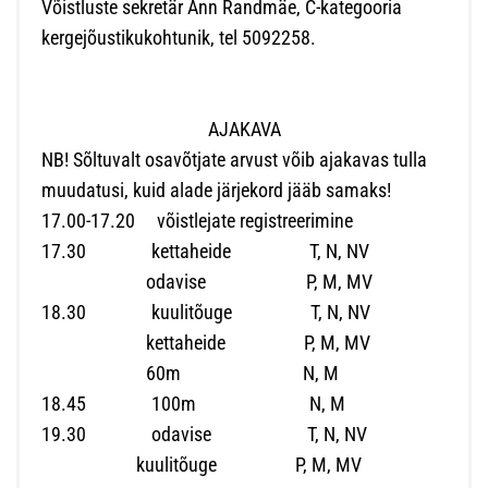
Võistluste sekretär Ann Randmäe, C-kategooria
kergejõustikukohtunik, tel 5092258.
AJAKAVA
NB! Sõltuvalt osavõtjate arvust võib ajakavas tulla
muudatusi, kuid alade järjekord jääb samaks!
17.00-17.20 võistlejate registreerimine
17.30 kettaheide T, N, NV
odavise P, M, MV
18.30 kuulitõuge T, N, NV
kettaheide P, M, MV
60m N, M
18.45 100m N, M
19.30 odavise T, N, NV
kuulitõuge P, M, MV