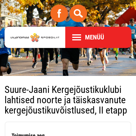
MENÜÜ
Suure-Jaani Kergejõustikuklubi
lahtised noorte ja täiskasvanute
kergejõustikuvõistlused, II etapp
Toimumise aeg