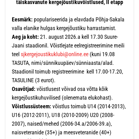
täiskasvanute kergejõustikuvõistlused, II etapp
Eesmärk:
populariseerida ja elavdada Põhja-Sakala
valla elanike hulgas kergejõustiku harrastamist.
Aeg ja koht:
21. august 2026.a kell 17.30 Suure-
Jaani staadionil. Võistlejate eelregistreerimine meili
teel
sjkergejoustikuklubi@online.ee
(kuni 19.08
TASUTA, nimi/sünnikuupäev/sünniaasta/alad.
Staadionil toimub registreerimine kell 17.00-17.20,
TASULINE (3 eurot).
Osavõtjad:
võistlusest võivad osa võtta kõik
kergejõustikuhuvilised (olenemata elukohast).
Võistlussüsteem:
võistlus toimub U14 (2014-2013),
U16 (2012-2011), U18 (2010-2009) U20 (2008-
2007), naised/mehed (2006-34.a/2006-39.a),
naisveteranide (35+) ja meesveteranide (40+)