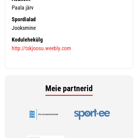
Paala järv
Spordialad
Jooksmine
Kodulehekülg
http://tskjoosu.weebly.com
Meie partnerid