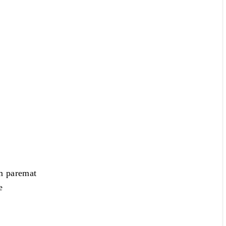
m paremat
e