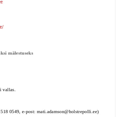
ee
e/
si mälestuseks
i vallas.
 518 0549, e-post:
mati.adamson@holstrepolli.ee
)