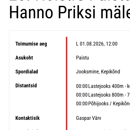
Hanno Priksi mäl
Toimumise aeg
L 01.08.2026, 12:00
Asukoht
Paistu
Spordialad
Jooksmine, Kepikõnd
Distantsid
00:00
Lastejooks 400m - k
00:00
Lastejooks 800m - 7
00:00
Põhijooks / Kepikõ
Kontaktisik
Gaspar Värv