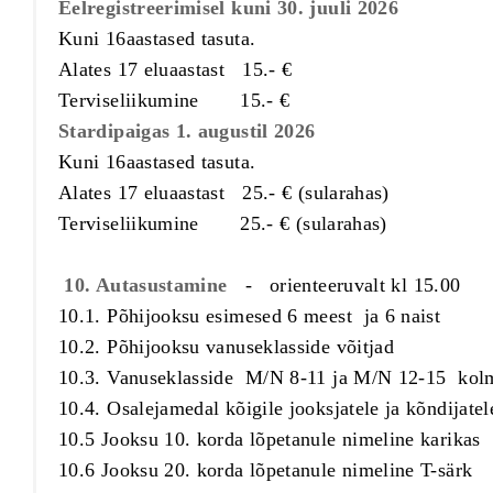
Eelregistreerimisel kuni 30. juuli 2026
Kuni 16aastased tasuta.
Alates 17 eluaastast 15.- €
Terviseliikumine 15.- €
Stardipaigas 1. augustil 2026
Kuni 16aastased tasuta.
Alates 17 eluaastast 25.- € (sularahas)
Terviseliikumine 25.- € (sularahas)
10. Autasustamine
- orienteeruvalt kl 15.00
10.1. Põhijooksu esimesed 6 meest ja 6 naist
10.2. Põhijooksu vanuseklasside võitjad
10.3. Vanuseklasside M/N 8-11 ja M/N 12-15 kol
10.4. Osalejamedal kõigile jooksjatele ja kõndijatel
10.5 Jooksu 10. korda lõpetanule nimeline karikas
10.6 Jooksu 20. korda lõpetanule nimeline T-särk