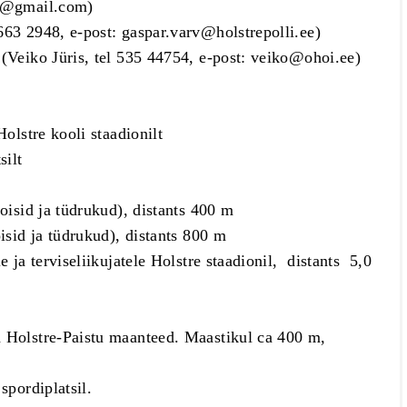
as@gmail.com
)
5663 2948, e-post:
gaspar.varv@holstrepolli.ee
)
 (Veiko Jüris, tel 535 44754, e-post:
veiko@ohoi.ee
)
Holstre kooli staadionilt
l 12.00 Paistu spordiplatsilt
poisid ja tüdrukud), distants 400 m
isid ja tüdrukud), distants 800 m
 ja terviseliikujatele Holstre staadionil, distants 5,0
a Holstre-Paistu maanteed. Maastikul ca 400 m,
spordiplatsil.