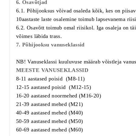
6. Osavõtjad
6.1. Põhijooksus võivad osaleda kõik, kes on piisava
10aastaste laste osalemine toimub lapsevanema riisik
6.2. Osavõtt toimub omal riisikol. Iga osaleja on tä
võimes läbida trass.
7. Põhijooksu vanuseklassid
NB! Vanuseklassi kuuluvuse määrab võistleja vanus
MEESTE VANUSEKLASSID
8-11 aastased poisid (M8-11)
12-15 aastased poisid (M12-15)
16-20 aastased noormehed (M16-20)
21-39 aastased mehed (M21)
40-49 aastased mehed (M40)
50-59 aastased mehed (M50)
60-69 aastased mehed (M60)