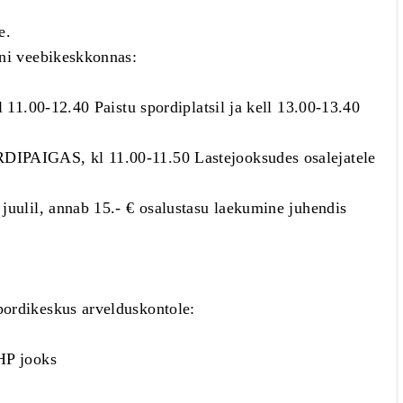
e.
öni veebikeskkonnas:
l 11.00-12.40 Paistu spordiplatsil ja kell 13.00-13.40
DIPAIGAS, kl 11.00-11.50 Lastejooksudes osalejatele
juulil, annab 15.- € osalustasu laekumine juhendis
pordikeskus arvelduskontole:
HP jooks