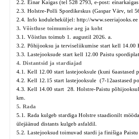
2.2. Einar Kaigas (tel 528 2793, e-post:
einarkaig
2.3. Holstre-Polli Spordikeskus (Gaspar Värv, tel 
2.4. Info koduleheküljel: http://www.seeriajooks.ee
3. Võistluse toimumise aeg ja koht
3.1. Võistlus toimub 1. augustil 2026. a.
3.2. Põhijooksu ja terviseliikumise start kell 14.00 
3.3. Lastejooksude start kel
4. Distantsid ja stardiajad
4.1. Kell 12.00 start lastejooksule (kuni 6aastased 
4.2. Kell 12.15 start lastejooksule (7-12aastased po
4.3. Kell 14.00 start 28. Holstre-Paistu põhijooksule
km.
5. Rada
5.1. Rada kulgeb stardiga Holstre staadionilt mööd
ülejäänud distants kulgeb asfaldil.
5.2. Lastejooksud toimuvad stardi ja finišiga Paistu 