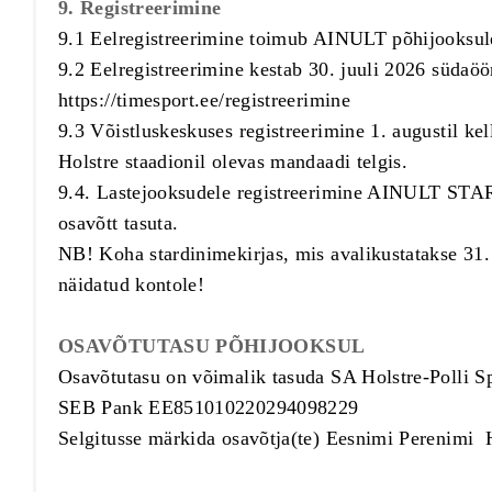
9. Registreerimine
9.1 Eelregistreerimine toimub AINULT põhijooksul
9.2 Eelregistreerimine kestab 30. juuli 2026 südaö
https://timesport.ee/registreerimine
9.3 Võistluskeskuses registreerimine 1. augustil kel
Holstre staadionil olevas mandaadi telgis.
9.4. Lastejooksudele registreerimine AINULT STAR
osavõtt tasuta.
NB! Koha stardinimekirjas, mis avalikustatakse 31. 
näidatud kontole!
OSAVÕTUTASU PÕHIJOOKSUL
Osavõtutasu on võimalik tasuda SA Holstre-Polli S
SEB Pank EE851010220294098229
Selgitusse märkida osavõtja(te) Eesnimi Perenimi 