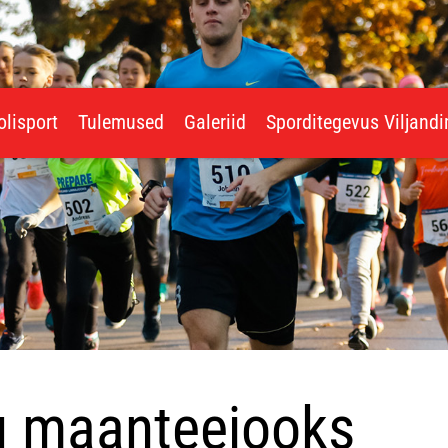
olisport
Tulemused
Galeriid
Sporditegevus Viljand
tu maanteejooks