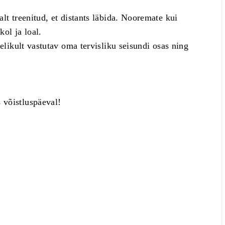
lt treenitud, et distants läbida. Nooremate kui
ol ja loal.
ielikult vastutav oma tervisliku seisundi osas ning
 võistluspäeval!