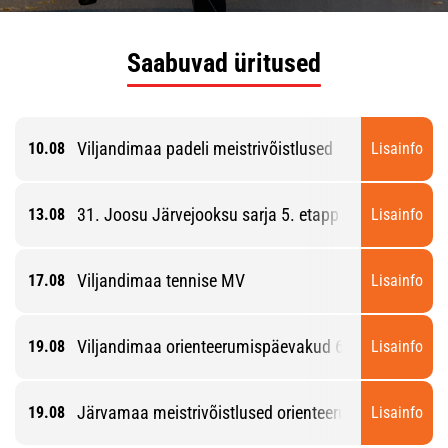
Saabuvad üritused
Viljandimaa padeli meistrivõistlused
10.08
Lisainfo
31. Joosu Järvejooksu sarja 5. etapp
13.08
Lisainfo
Viljandimaa tennise MV
17.08
Lisainfo
Viljandimaa orienteerumispäevakud 6. etapp
19.08
Lisainfo
Järvamaa meistrivõistlused orienteerumise lühirajal
19.08
Lisainfo