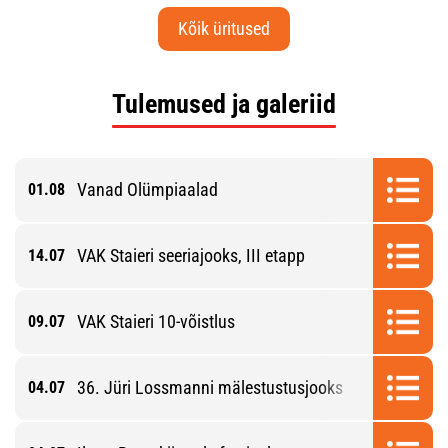
Kõik üritused
Tulemused ja galeriid
Vanad Olümpiaalad
01.08
VAK Staieri seeriajooks, III etapp
14.07
VAK Staieri 10-võistlus
09.07
36. Jüri Lossmanni mälestustusjooks
04.07