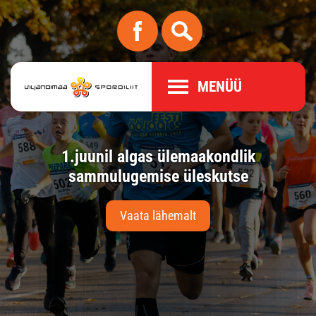
MENÜÜ
l.
1.juunil algas ülemaakondlik
10
us
sammulugemise üleskutse
Vaata lähemalt