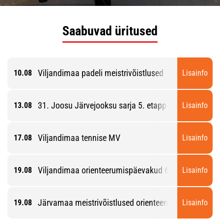
Saabuvad üritused
Viljandimaa padeli meistrivõistlused
10.08
Lisainfo
31. Joosu Järvejooksu sarja 5. etapp
13.08
Lisainfo
Viljandimaa tennise MV
17.08
Lisainfo
Viljandimaa orienteerumispäevakud 6. etapp
19.08
Lisainfo
Järvamaa meistrivõistlused orienteerumise lühirajal
19.08
Lisainfo