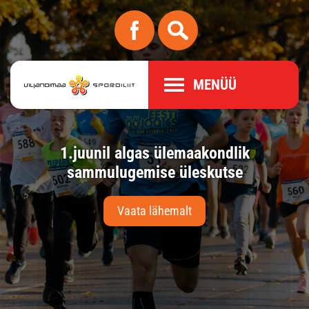
MENÜÜ
l.
1.juunil algas ülemaakondlik
10
us
sammulugemise üleskutse
Vaata lähemalt