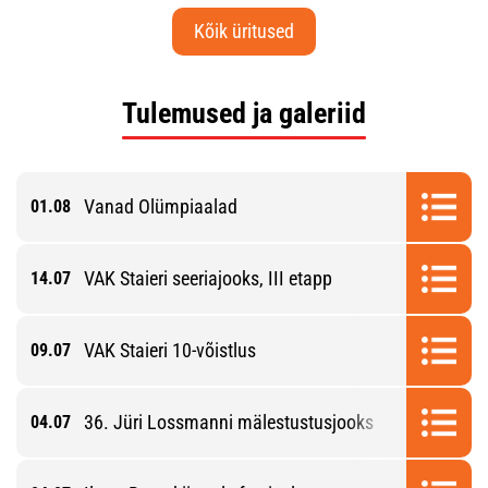
Kõik üritused
Tulemused ja galeriid
Vanad Olümpiaalad
01.08
VAK Staieri seeriajooks, III etapp
14.07
VAK Staieri 10-võistlus
09.07
36. Jüri Lossmanni mälestustusjooks
04.07