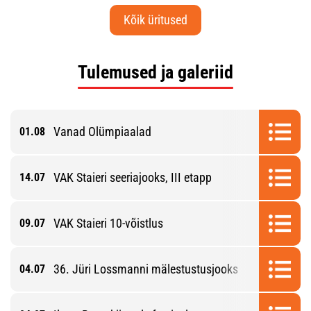
Kõik üritused
Tulemused ja galeriid
Vanad Olümpiaalad
01.08
VAK Staieri seeriajooks, III etapp
14.07
VAK Staieri 10-võistlus
09.07
36. Jüri Lossmanni mälestustusjooks
04.07