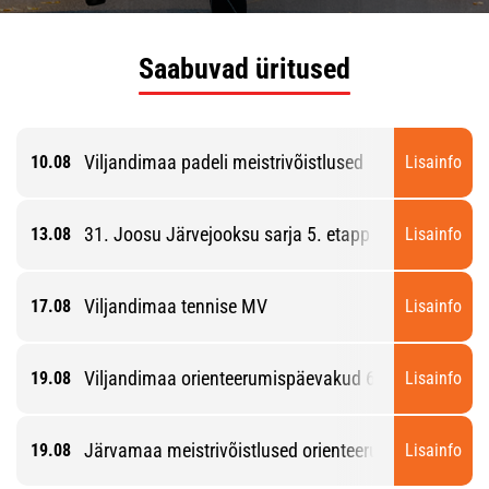
Saabuvad üritused
Viljandimaa padeli meistrivõistlused
10.08
Lisainfo
31. Joosu Järvejooksu sarja 5. etapp
13.08
Lisainfo
Viljandimaa tennise MV
17.08
Lisainfo
Viljandimaa orienteerumispäevakud 6. etapp
19.08
Lisainfo
Järvamaa meistrivõistlused orienteerumise lühirajal
19.08
Lisainfo