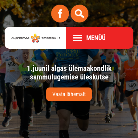
MENÜÜ
l.
1.juunil algas ülemaakondlik
10
us
sammulugemise üleskutse
Vaata lähemalt