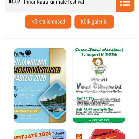
Ilmar Raua kiirmale festival
04.07
Kõik tulemused
Kõik galeriid