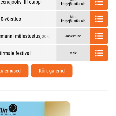
eeriajooks, III etapp
kergejõustiku ala
Muu
10-võistlus
kergejõustiku ala
ssmanni mälestustusjooks
Jooksmine
iirmale festival
Male
 tulemused
Kõik galeriid