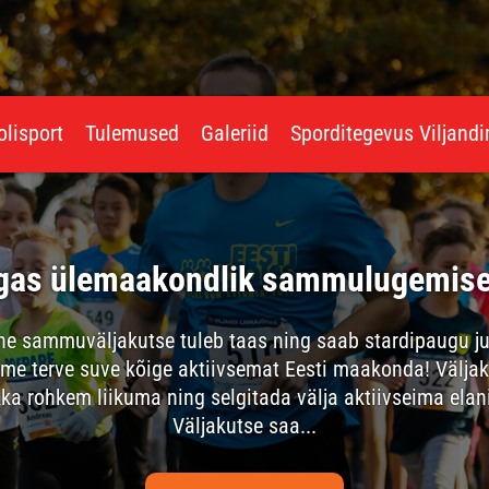
olisport
Tulemused
Galeriid
Sporditegevus Viljand
algas ülemaakondlik sammulugemise
ammuväljakutse tuleb taas ning saab stardipaugu jub
me terve suve kõige aktiivsemat Eesti maakonda! Välja
ikka rohkem liikuma ning selgitada välja aktiivseima e
Väljakutse saa...