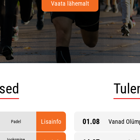
Vaata lähemalt
used
Tule
01.08
Lisainfo
Vanad Olüm
Padel
Jooksmine,