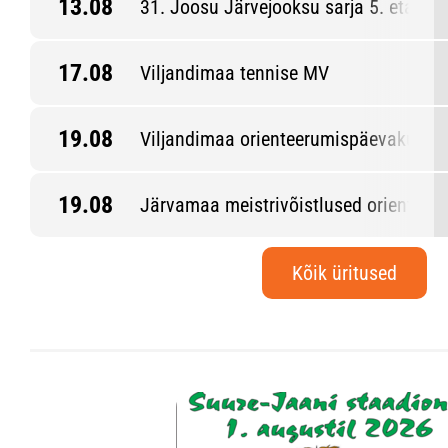
13.08
31. Joosu Järvejooksu sarja 5. etapp
17.08
Viljandimaa tennise MV
19.08
Viljandimaa orienteerumispäevakud 6.
19.08
Järvamaa meistrivõistlused orienteeru
Kõik üritused