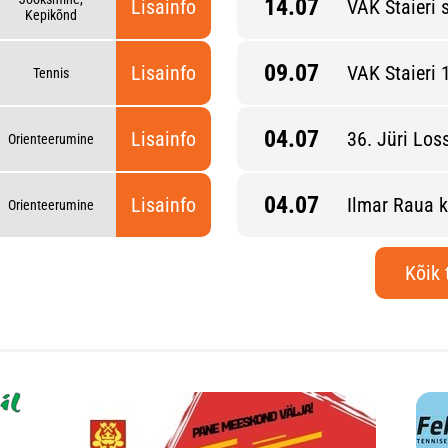
14.07
Lisainfo
VAK Staieri s
Kepikõnd
09.07
Lisainfo
VAK Staieri 
Tennis
04.07
 etapp
Lisainfo
36. Jüri Lo
Orienteerumine
04.07
mise lühirajal
Lisainfo
Ilmar Raua k
Orienteerumine
Kõik