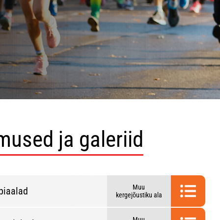
mused ja galeriid
Muu
piaalad
kergejõustiku ala
Muu