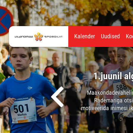
Kalender
Uudised
Ko
ku mitmevõistlus
1.juunil 
4.-5.kl. kergejõustiku
Maakondadevaheline s
ivise ja 600 m jooks.
Rademariga otsi
motiveerida inimesi 